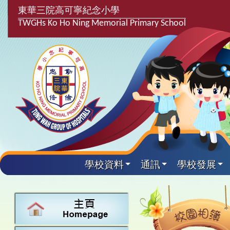
東華三院高可寧紀念小學
TWGHs Ko Ho Ning Memorial Primary School
學校資料
通訊
學校發展
興趣及課
學校發
學生得
學校附
學生
關於
學校
主要
校園
課後興趣班
學生支援組
最新消息
計劃,報告及
中文
25-26得獎
校園相簿
家長教師會
學校資料
校隊活動
言語能力提
英文
24-25得獎
校園電台
校友會
校長的話