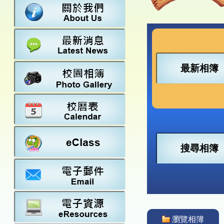
數學
23-24得獎
法團校董會
常識
22-23得獎
行政架構
21-22得獎
教師資料
20-21得獎
學校設施