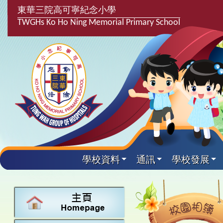
東華三院高可寧紀念小學
TWGHs Ko Ho Ning Memorial Primary School
學校資料
通訊
學校發展
興趣及課
學校發
學生得
學校附
學生
關於
學校
主要
校園
課後興趣班
學生支援組
最新消息
計劃,報告及
中文
25-26得獎
校園相簿
家長教師會
學校資料
校隊活動
言語能力提
英文
24-25得獎
校園電台
校友會
校長的話