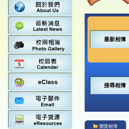
數學
23-24得獎
法團校董會
常識
22-23得獎
行政架構
21-22得獎
教師資料
20-21得獎
學校設施