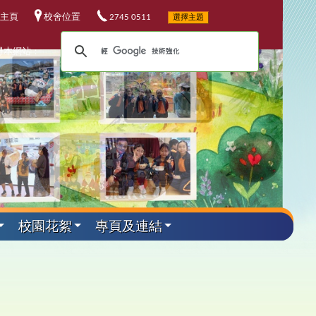
主頁
校舍位置
2745 0511
選擇主題
尋本網站：
校園花絮
專頁及連結
外遊學活動
其他資料
升中資訊
課程發展
電子資源
小六教育營
華校歌
5-26升中資訊
程發展委員會
校電子資源
加坡科技遊學團
25-26 年度
校連結
4-25升中資訊
埔軍事訓練營