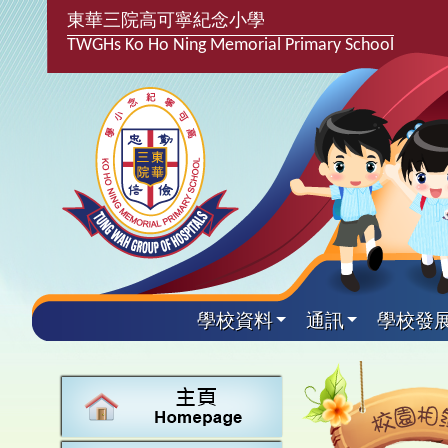
東華三院高可寧紀念小學
TWGHs Ko Ho Ning Memorial Primary School
學校資料
通訊
學校發
興趣及
學校發
學生得
學校附
學生
關於
學校
主要
校園
學生支
最新消
計劃,報
中文
課後興
25-2
校園相
家長教
學校資
言語能
英文
校隊活
24-2
校園電
校友會
校長的