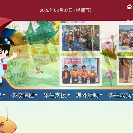
2026
年
08
月
07
日 (星期
五
)
搜
展
學校課程
學生支援
課外活動
學生成就
課後活動
展文件
獎紀錄
屬團體
支援組
我們
通訊
科目
剪影
專家入課及興趣小組
教師發展及培訓
本學年校曆表
出版刊物
其他科目
訓育組
境
援組
息
告及指引
趣班
6得獎紀錄
簿
師會
料
校訊
校曆表
培訓行事曆
音樂
訓育組
專家入課
東
2
課
學
新
力提升技巧
動
5得獎紀錄
台
話
童訊
體育
小三四專家入課
友
2
黃