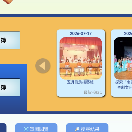
4得獎紀錄
董會
可寧情訊
視藝
興趣小組
2
南
交
3得獎紀錄
構
資訊科技
2
2得獎紀錄
料
普通話
2
1得獎紀錄
施
圖書
德育及公民教育