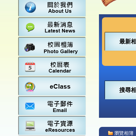
數學
23-2
法團校
常識
22-2
行政架
21-2
教師資
20-2
學校設