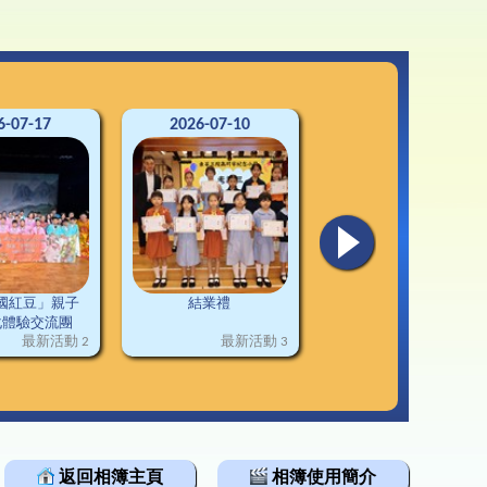
3-24升中資訊
韓科技文化遊學團
通連接
2-23升中資訊
1-22升中資訊