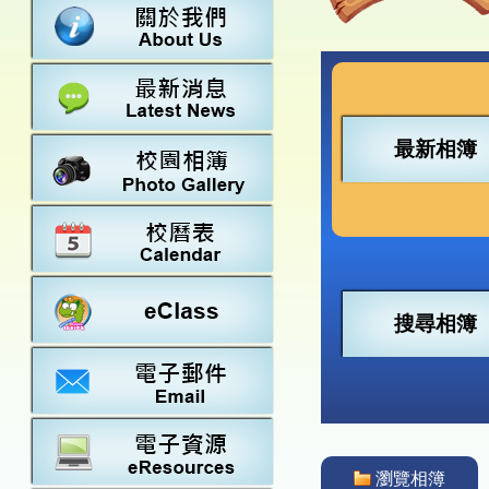
數學
23-24得獎
法團校董會
常識
22-23得獎
行政架構
21-22得獎
教師資料
20-21得獎
學校設施