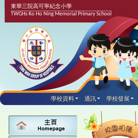
東華三院高可寧紀念小學
TWGHs Ko Ho Ning Memorial Primary School
學校資料
通訊
學校發展
興趣及課
學校發
學生得
學校附
學生
關於
學校
主要
校園
課後興趣班
學生支援組
最新消息
計劃,報告及
中文
25-26得獎
校園相簿
家長教師會
學校資料
校隊活動
言語能力提
英文
24-25得獎
校園電台
校友會
校長的話