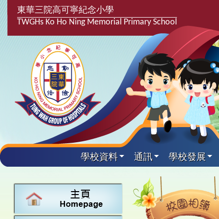
東華三院高可寧紀念小學
TWGHs Ko Ho Ning Memorial Primary School
學校資料
通訊
學校發展
興趣及課
學校發
學生得
學校附
學生
關於
學校
主要
校園
課後興趣班
學生支援組
最新消息
計劃,報告及
中文
25-26得獎
校園相簿
家長教師會
學校資料
校隊活動
言語能力提
英文
24-25得獎
校園電台
校友會
校長的話