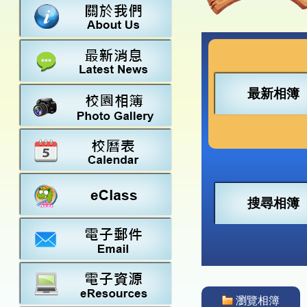
數學
23-24得獎
法團校董會
常識
22-23得獎
行政架構
21-22得獎
教師資料
20-21得獎
學校設施