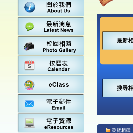
數學
23-2
法團校
常識
22-2
行政架
21-2
教師資
20-2
學校設