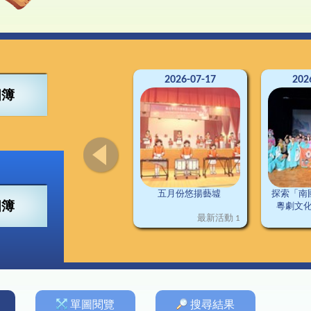
4得獎紀錄
董會
可寧情訊
視藝
興趣小組
2
南
交
3得獎紀錄
構
資訊科技
2
2得獎紀錄
料
普通話
2
1得獎紀錄
施
圖書
德育及公民教育