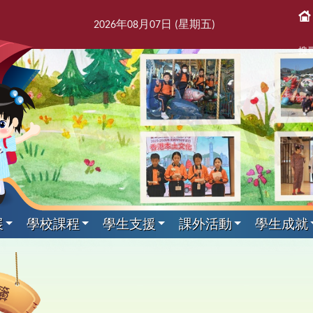
2026
年
08
月
07
日 (星期
五
)
搜
展
學校課程
學生支援
課外活動
學生成就
課後活動
展文件
獎紀錄
屬團體
支援組
我們
通訊
科目
剪影
專家入課及興趣小組
教師發展及培訓
本學年校曆表
出版刊物
其他科目
訓育組
境
援組
息
告及指引
趣班
6得獎紀錄
簿
師會
料
校訊
校曆表
培訓行事曆
音樂
訓育組
專家入課
東
2
課
學
新
力提升技巧
動
5得獎紀錄
台
話
童訊
體育
小三四專家入課
友
2
黃