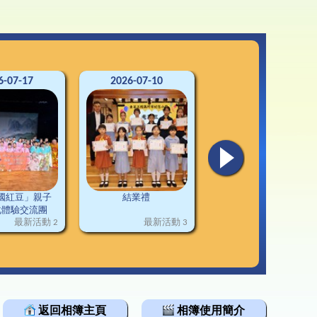
3-24升中資訊
韓科技文化遊學團
通連接
2-23升中資訊
1-22升中資訊