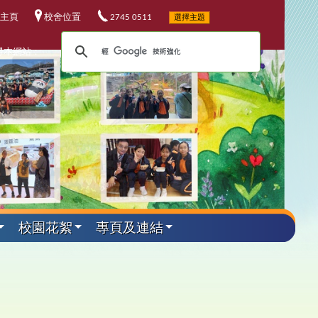
主頁
校舍位置
2745 0511
選擇主題
尋本網站：
校園花絮
專頁及連結
外遊學活動
其他資料
升中資訊
課程發展
電子資源
小六教育營
華校歌
5-26升中資訊
程發展委員會
校電子資源
加坡科技遊學團
25-26 年度
校連結
4-25升中資訊
埔軍事訓練營