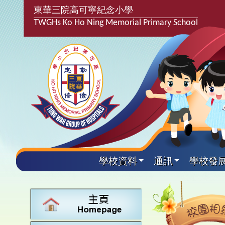
東華三院高可寧紀念小學
TWGHs Ko Ho Ning Memorial Primary School
學校資料
通訊
學校發
興趣及
學校發
學生得
學校附
學生
關於
學校
主要
校園
學生支
最新消
計劃,報
中文
課後興
25-2
校園相
家長教
學校資
言語能
英文
校隊活
24-2
校園電
校友會
校長的