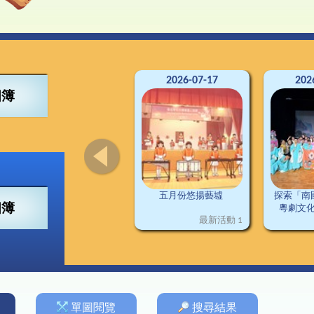
4得獎紀錄
董會
可寧情訊
視藝
興趣小組
2
南
交
3得獎紀錄
構
資訊科技
2
2得獎紀錄
料
普通話
2
1得獎紀錄
施
圖書
德育及公民教育