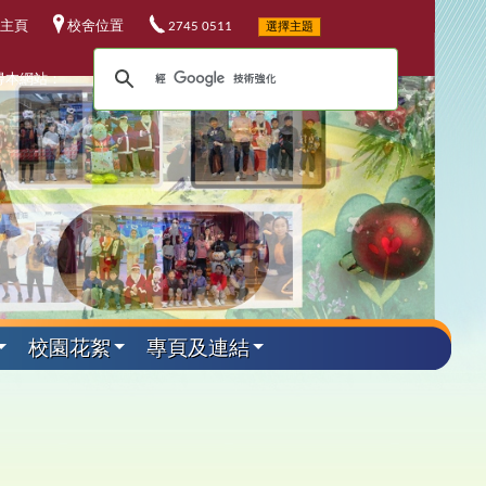
主頁
校舍位置
2745 0511
選擇主題
尋本網站：
校園花絮
專頁及連結
外遊學活動
其他資料
升中資訊
課程發展
電子資源
小六教育營
華校歌
5-26升中資訊
程發展委員會
校電子資源
加坡科技遊學團
25-26 年度
校連結
4-25升中資訊
埔軍事訓練營