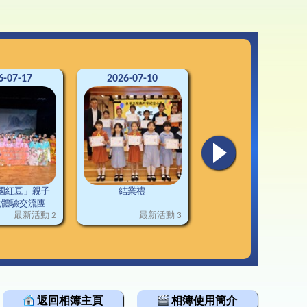
3-24升中資訊
韓科技文化遊學團
通連接
2-23升中資訊
1-22升中資訊