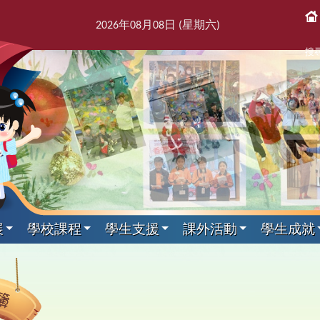
2026
年
08
月
08
日 (星期
六
)
搜
展
學校課程
學生支援
課外活動
學生成就
課後活動
展文件
獎紀錄
屬團體
支援組
我們
通訊
科目
剪影
專家入課及興趣小組
教師發展及培訓
本學年校曆表
出版刊物
其他科目
訓育組
境
援組
息
告及指引
趣班
6得獎紀錄
簿
師會
料
校訊
校曆表
培訓行事曆
音樂
訓育組
專家入課
東
2
課
學
新
力提升技巧
動
5得獎紀錄
台
話
童訊
體育
小三四專家入課
友
2
黃