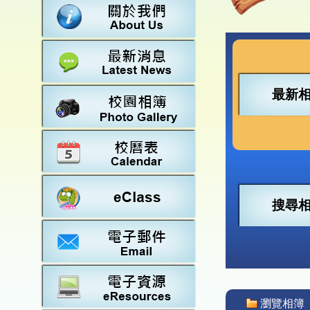
數學
23-2
法團校
常識
22-2
行政架
21-2
教師資
20-2
學校設