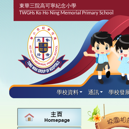
東華三院高可寧紀念小學
TWGHs Ko Ho Ning Memorial Primary School
學校資料
通訊
學校發
興趣及
學校發
學生得
學校附
學生
關於
學校
主要
校園
學生支
最新消
計劃,報
中文
課後興
25-2
校園相
家長教
學校資
言語能
英文
校隊活
24-2
校園電
校友會
校長的