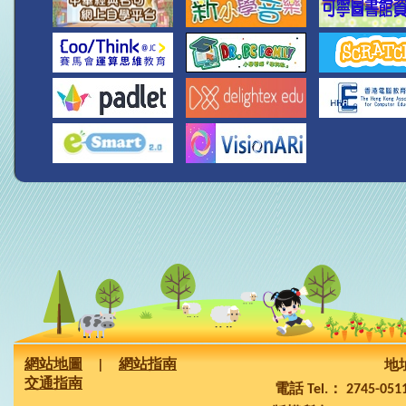
網站地圖
|
網站指南
地址
交通指南
電話 Tel.： 2745-05