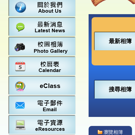
數學
23-24得獎
法團校董會
常識
22-23得獎
行政架構
21-22得獎
教師資料
20-21得獎
學校設施