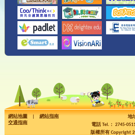
網站地圖
|
網站指南
地址
交通指南
電話 Tel.： 2745-05
版權所有 Copyright 2