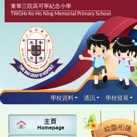
東華三院高可寧紀念小學
TWGHs Ko Ho Ning Memorial Primary School
學校資料
通訊
學校發展
興趣及課
學校發
學生得
學校附
學生
關於
學校
主要
校園
課後興趣班
學生支援組
最新消息
計劃,報告及
中文
25-26得獎
校園相簿
家長教師會
學校資料
校隊活動
言語能力提
英文
24-25得獎
校園電台
校友會
校長的話