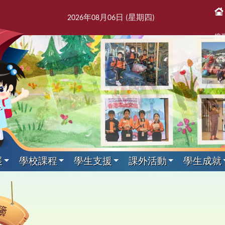
2026
年
08
月
06
日 (星期
四
)
搜
展
學校課程
學生支援
課外活動
學生成就
課後活動
展文件
獎紀錄
屬團體
支援組
我們
通訊
科目
剪影
專家入課及興趣小組
教師發展及培訓
本學年校曆表
出版刊物
其他科目
訓育組
境
援組
息
告及指引
趣班
6得獎紀錄
簿
師會
料
校訊
校曆表
培訓行事曆
音樂
訓育組
專家入課
東
2
課
學
新
力提升技巧
動
5得獎紀錄
台
話
童訊
體育
小三四專家入課
友
2
黃