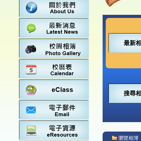
數學
23-2
法團校
常識
22-2
行政架
21-2
教師資
20-2
學校設