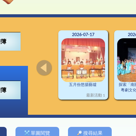
4得獎紀錄
董會
可寧情訊
視藝
興趣小組
2
南
交
3得獎紀錄
構
資訊科技
2
2得獎紀錄
料
普通話
2
1得獎紀錄
施
圖書
德育及公民教育