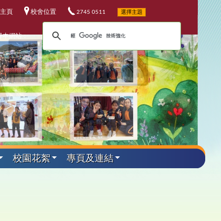
主頁
校舍位置
2745 0511
選擇主題
尋本網站：
校園花絮
專頁及連結
外遊學活動
其他資料
升中資訊
課程發展
電子資源
小六教育營
華校歌
5-26升中資訊
程發展委員會
校電子資源
加坡科技遊學團
25-26 年度
校連結
4-25升中資訊
埔軍事訓練營