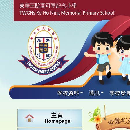
東華三院高可寧紀念小學
TWGHs Ko Ho Ning Memorial Primary School
學校資料
通訊
學校發
興趣及
學校發
學生得
學校附
學生
關於
學校
主要
校園
學生支
最新消
計劃,報
中文
課後興
25-2
校園相
家長教
學校資
言語能
英文
校隊活
24-2
校園電
校友會
校長的