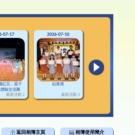
3-24升中資訊
韓科技文化遊學團
通連接
2-23升中資訊
1-22升中資訊