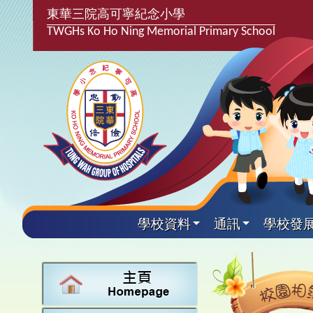
東華三院高可寧紀念小學
TWGHs Ko Ho Ning Memorial Primary School
學校資料
通訊
學校發
興趣及
學校發
學生得
學校附
學生
關於
學校
主要
校園
學生支
最新消
計劃,報
中文
課後興
25-2
校園相
家長教
學校資
言語能
英文
校隊活
24-2
校園電
校友會
校長的