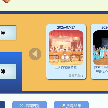
4得獎紀錄
董會
可寧情訊
視藝
興趣小組
2
南
交
3得獎紀錄
構
資訊科技
2
2得獎紀錄
料
普通話
2
1得獎紀錄
施
圖書
德育及公民教育