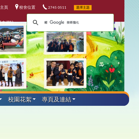
主頁
校舍位置
2745 0511
選擇主題
尋本網站：
校園花絮
專頁及連結
外遊學活動
其他資料
升中資訊
課程發展
電子資源
小六教育營
華校歌
5-26升中資訊
程發展委員會
校電子資源
加坡科技遊學團
25-26 年度
校連結
4-25升中資訊
埔軍事訓練營