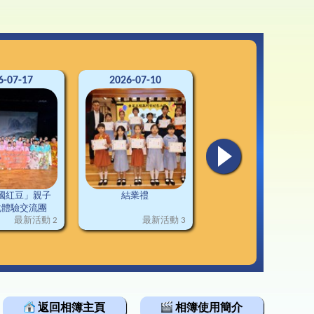
3-24升中資訊
韓科技文化遊學團
通連接
2-23升中資訊
1-22升中資訊