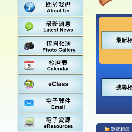
數學
23-2
法團校
常識
22-2
行政架
21-2
教師資
20-2
學校設