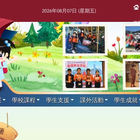
2026
年
08
月
07
日 (星期
五
)
搜
展
學校課程
學生支援
課外活動
學生成就
課後活動
展文件
獎紀錄
屬團體
支援組
我們
通訊
科目
剪影
專家入課及興趣小組
教師發展及培訓
本學年校曆表
出版刊物
其他科目
訓育組
境
援組
息
告及指引
趣班
6得獎紀錄
簿
師會
料
校訊
校曆表
培訓行事曆
音樂
訓育組
專家入課
東
2
課
學
新
力提升技巧
動
5得獎紀錄
台
話
童訊
體育
小三四專家入課
友
2
黃