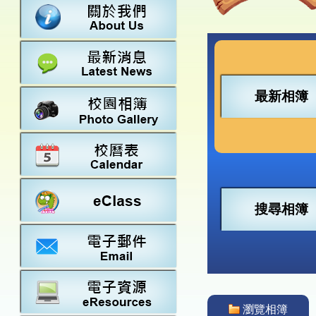
數學
23-24得獎
法團校董會
常識
22-23得獎
行政架構
21-22得獎
教師資料
20-21得獎
學校設施