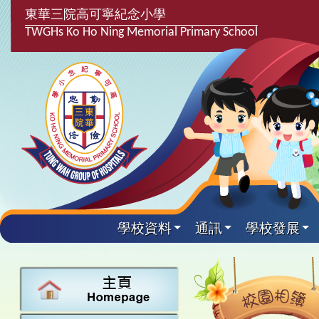
東華三院高可寧紀念小學
TWGHs Ko Ho Ning Memorial Primary School
學校資料
通訊
學校發展
興趣及課
學校發
學生得
學校附
學生
關於
學校
主要
校園
課後興趣班
學生支援組
最新消息
計劃,報告及
中文
25-26得獎
校園相簿
家長教師會
學校資料
校隊活動
言語能力提
英文
24-25得獎
校園電台
校友會
校長的話