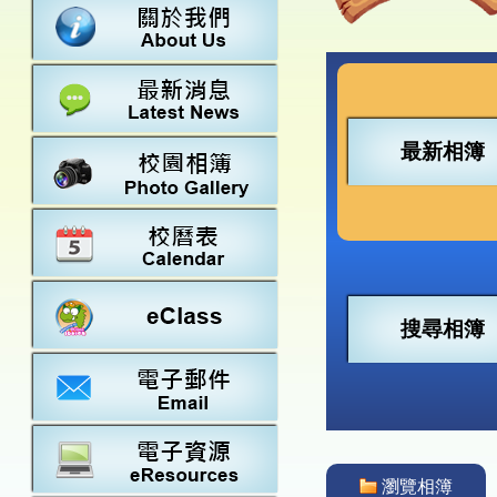
數學
23-24得獎
法團校董會
常識
22-23得獎
行政架構
21-22得獎
教師資料
20-21得獎
學校設施