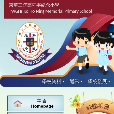
東華三院高可寧紀念小學
TWGHs Ko Ho Ning Memorial Primary School
學校資料
通訊
學校發展
興趣及課
學校發
學生得
學校附
學生
關於
學校
主要
校園
課後興趣班
學生支援組
最新消息
計劃,報告及
中文
25-26得獎
校園相簿
家長教師會
學校資料
校隊活動
言語能力提
英文
24-25得獎
校園電台
校友會
校長的話