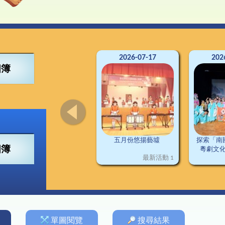
4得獎紀錄
董會
可寧情訊
視藝
興趣小組
2
南
交
3得獎紀錄
構
資訊科技
2
2得獎紀錄
料
普通話
2
1得獎紀錄
施
圖書
德育及公民教育