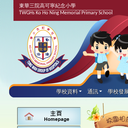
東華三院高可寧紀念小學
TWGHs Ko Ho Ning Memorial Primary School
學校資料
通訊
學校發
興趣及
學校發
學生得
學校附
學生
關於
學校
主要
校園
學生支
最新消
計劃,報
中文
課後興
25-2
校園相
家長教
學校資
言語能
英文
校隊活
24-2
校園電
校友會
校長的