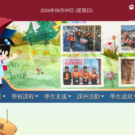
2026
年
08
月
09
日 (星期
日
)
搜
展
學校課程
學生支援
課外活動
學生成就
課後活動
展文件
獎紀錄
屬團體
支援組
我們
通訊
科目
剪影
專家入課及興趣小組
教師發展及培訓
本學年校曆表
出版刊物
其他科目
訓育組
境
援組
息
告及指引
趣班
6得獎紀錄
簿
師會
料
校訊
校曆表
培訓行事曆
音樂
訓育組
專家入課
東
2
課
學
新
力提升技巧
動
5得獎紀錄
台
話
童訊
體育
小三四專家入課
友
2
黃