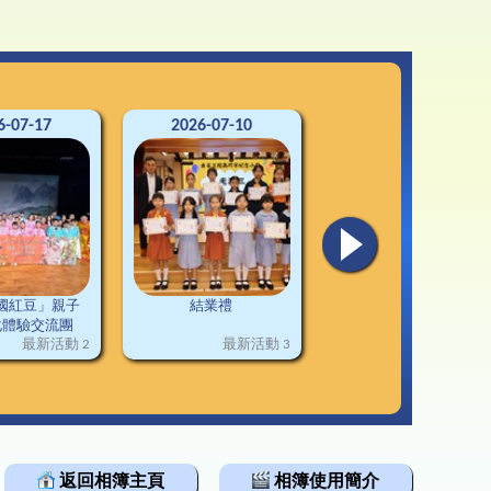
3-24升中資訊
韓科技文化遊學團
通連接
2-23升中資訊
1-22升中資訊