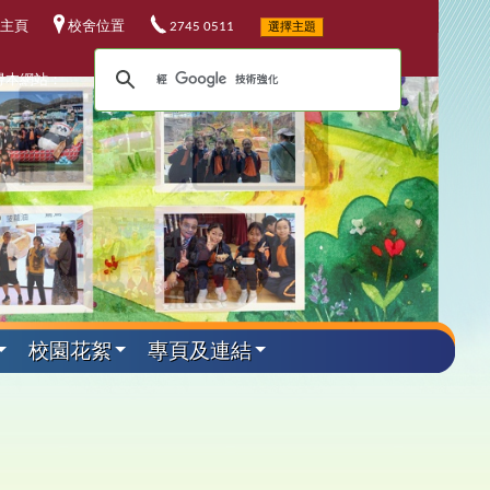
主頁
校舍位置
2745 0511
選擇主題
尋本網站：
校園花絮
專頁及連結
外遊學活動
其他資料
升中資訊
課程發展
電子資源
小六教育營
華校歌
5-26升中資訊
程發展委員會
校電子資源
加坡科技遊學團
25-26 年度
校連結
4-25升中資訊
埔軍事訓練營