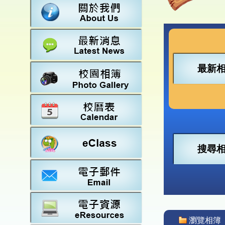
數學
23-2
法團校
常識
22-2
行政架
21-2
教師資
20-2
學校設