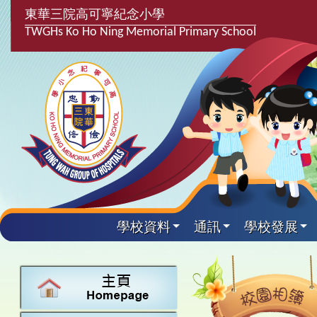
東華三院高可寧紀念小學
TWGHs Ko Ho Ning Memorial Primary School
學校資料
通訊
學校發展
興趣及課
學校發
學生得
學校附
學生
關於
學校
主要
校園
課後興趣班
學生支援組
最新消息
計劃,報告及
中文
25-26得獎
校園相簿
家長教師會
學校資料
校隊活動
言語能力提
英文
24-25得獎
校園電台
校友會
校長的話