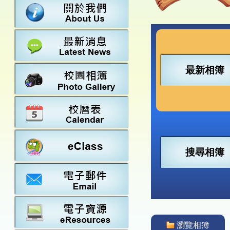
數學
23-24得獎
法團校董會
常識
22-23得獎
行政架構
21-22得獎
教師資料
20-21得獎
學校設施