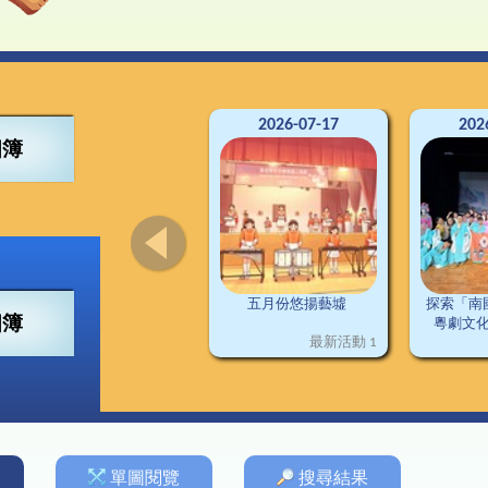
4得獎紀錄
董會
可寧情訊
視藝
興趣小組
2
南
交
3得獎紀錄
構
資訊科技
2
2得獎紀錄
料
普通話
2
1得獎紀錄
施
圖書
德育及公民教育