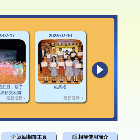
3-24升中資訊
韓科技文化遊學團
通連接
2-23升中資訊
1-22升中資訊