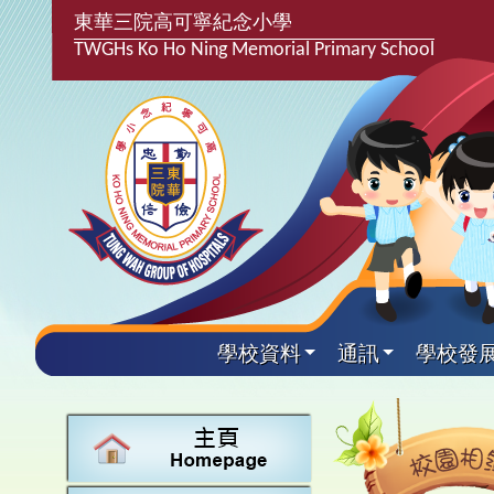
東華三院高可寧紀念小學
TWGHs Ko Ho Ning Memorial Primary School
學校資料
通訊
學校發
興趣及
學校發
學生得
學校附
學生
關於
學校
主要
校園
學生支
最新消
計劃,報
中文
課後興
25-2
校園相
家長教
學校資
言語能
英文
校隊活
24-2
校園電
校友會
校長的