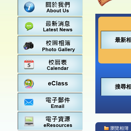
數學
23-2
法團校
常識
22-2
行政架
21-2
教師資
20-2
學校設