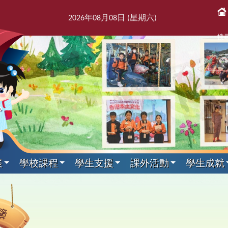
2026
年
08
月
08
日 (星期
六
)
搜
展
學校課程
學生支援
課外活動
學生成就
課後活動
展文件
獎紀錄
屬團體
支援組
我們
通訊
科目
剪影
專家入課及興趣小組
教師發展及培訓
本學年校曆表
出版刊物
其他科目
訓育組
境
援組
息
告及指引
趣班
6得獎紀錄
簿
師會
料
校訊
校曆表
培訓行事曆
音樂
訓育組
專家入課
東
2
課
學
新
力提升技巧
動
5得獎紀錄
台
話
童訊
體育
小三四專家入課
友
2
黃