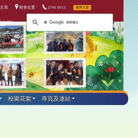
主頁
校舍位置
2745 0511
選擇主題
尋本網站：
校園花絮
專頁及連結
外遊學活動
其他資料
升中資訊
課程發展
電子資源
小六教育營
華校歌
5-26升中資訊
程發展委員會
校電子資源
加坡科技遊學團
25-26 年度
校連結
4-25升中資訊
埔軍事訓練營