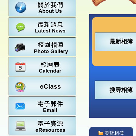
數學
23-24得獎
法團校董會
常識
22-23得獎
行政架構
21-22得獎
教師資料
20-21得獎
學校設施