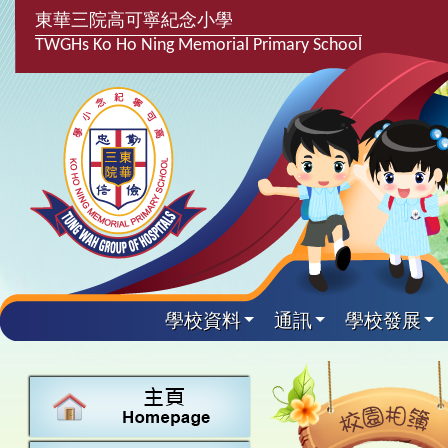
東華三院高可寧紀念小學
TWGHs Ko Ho Ning Memorial Primary School
學校資料
通訊
學校發展
興趣及課
學校發
學生得
學校附
學生
關於
學校
主要
校園
課後興趣班
學生支援組
最新消息
計劃,報告及
中文
25-26得獎
校園相簿
家長教師會
學校資料
校隊活動
言語能力提
英文
24-25得獎
校園電台
校友會
校長的話