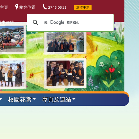
主頁
校舍位置
2745 0511
選擇主題
尋本網站：
校園花絮
專頁及連結
外遊學活動
其他資料
升中資訊
課程發展
電子資源
小六教育營
華校歌
5-26升中資訊
程發展委員會
校電子資源
加坡科技遊學團
25-26 年度
校連結
4-25升中資訊
埔軍事訓練營