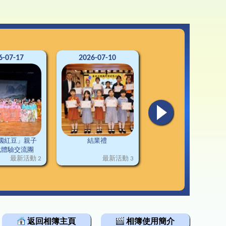
3-24升中資訊
韓科技文化遊學團
通連接
2-23升中資訊
1-22升中資訊