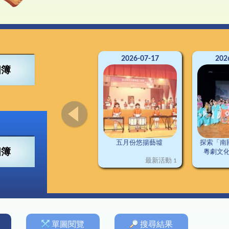
4得獎紀錄
董會
可寧情訊
視藝
興趣小組
2
南
交
3得獎紀錄
構
資訊科技
2
2得獎紀錄
料
普通話
2
1得獎紀錄
施
圖書
德育及公民教育