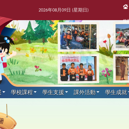
2026
年
08
月
09
日 (星期
日
)
搜
展
學校課程
學生支援
課外活動
學生成就
課後活動
展文件
獎紀錄
屬團體
支援組
我們
通訊
科目
剪影
專家入課及興趣小組
教師發展及培訓
本學年校曆表
出版刊物
其他科目
訓育組
境
援組
息
告及指引
趣班
6得獎紀錄
簿
師會
料
校訊
校曆表
培訓行事曆
音樂
訓育組
專家入課
東
2
課
學
新
力提升技巧
動
5得獎紀錄
台
話
童訊
體育
小三四專家入課
友
2
黃