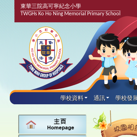
東華三院高可寧紀念小學
TWGHs Ko Ho Ning Memorial Primary School
學校資料
通訊
學校發
興趣及
學校發
學生得
學校附
學生
關於
學校
主要
校園
學生支
最新消
計劃,報
中文
課後興
25-2
校園相
家長教
學校資
言語能
英文
校隊活
24-2
校園電
校友會
校長的