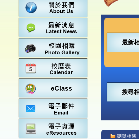
數學
23-2
法團校
常識
22-2
行政架
21-2
教師資
20-2
學校設