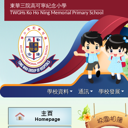
東華三院高可寧紀念小學
TWGHs Ko Ho Ning Memorial Primary School
學校資料
通訊
學校發展
興趣及課
學校發
學生得
學校附
學生
關於
學校
主要
校園
課後興趣班
學生支援組
最新消息
計劃,報告及
中文
25-26得獎
校園相簿
家長教師會
學校資料
校隊活動
言語能力提
英文
24-25得獎
校園電台
校友會
校長的話