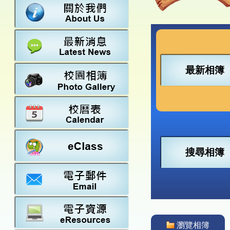
數學
23-24得獎
法團校董會
常識
22-23得獎
行政架構
21-22得獎
教師資料
20-21得獎
學校設施