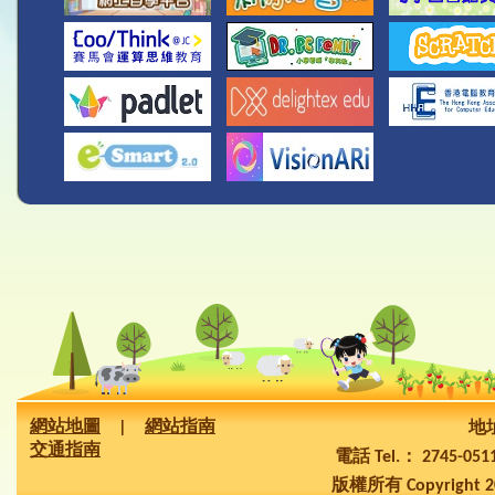
網站地圖
|
網站指南
地址
交通指南
電話 Tel.： 2745-05
版權所有 Copyright 2