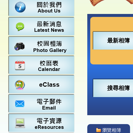
數學
23-24得獎
法團校董會
常識
22-23得獎
行政架構
21-22得獎
教師資料
20-21得獎
學校設施