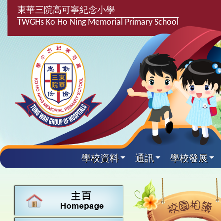
東華三院高可寧紀念小學
TWGHs Ko Ho Ning Memorial Primary School
學校資料
通訊
學校發展
興趣及課
學校發
學生得
學校附
學生
關於
學校
主要
校園
課後興趣班
學生支援組
最新消息
計劃,報告及
中文
25-26得獎
校園相簿
家長教師會
學校資料
校隊活動
言語能力提
英文
24-25得獎
校園電台
校友會
校長的話