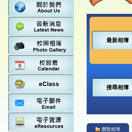
數學
23-24得獎
法團校董會
常識
22-23得獎
行政架構
21-22得獎
教師資料
20-21得獎
學校設施