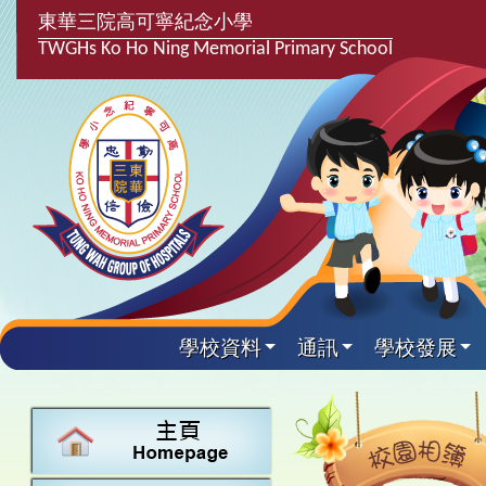
東華三院高可寧紀念小學
TWGHs Ko Ho Ning Memorial Primary School
學校資料
通訊
學校發展
興趣及課
學校發
學生得
學校附
學生
關於
學校
主要
校園
課後興趣班
學生支援組
最新消息
計劃,報告及
中文
25-26得獎
校園相簿
家長教師會
學校資料
校隊活動
言語能力提
英文
24-25得獎
校園電台
校友會
校長的話