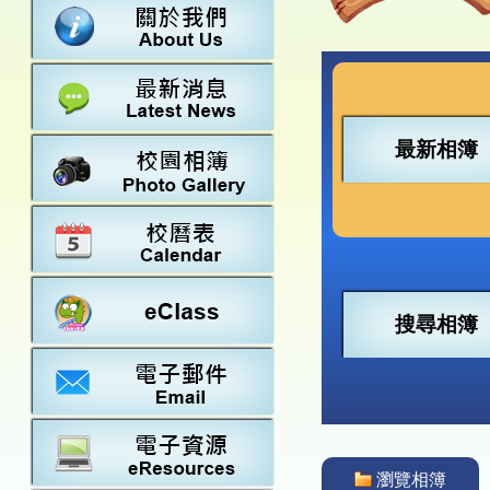
數學
23-24得獎
法團校董會
常識
22-23得獎
行政架構
21-22得獎
教師資料
20-21得獎
學校設施