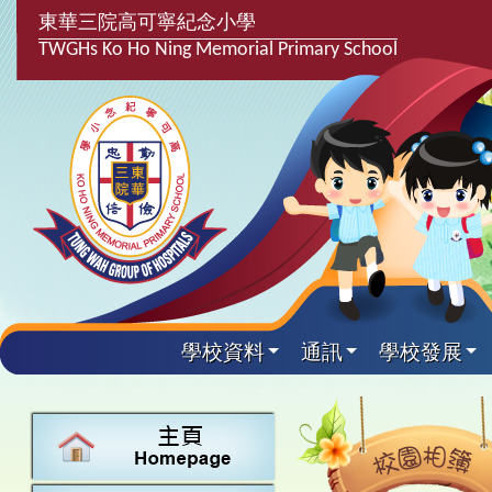
東華三院高可寧紀念小學
TWGHs Ko Ho Ning Memorial Primary School
學校資料
通訊
學校發展
興趣及課
學校發
學生得
學校附
學生
關於
學校
主要
校園
課後興趣班
學生支援組
最新消息
計劃,報告及
中文
25-26得獎
校園相簿
家長教師會
學校資料
校隊活動
言語能力提
英文
24-25得獎
校園電台
校友會
校長的話