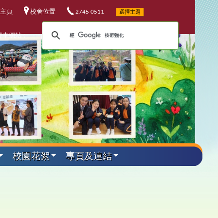
主頁
校舍位置
2745 0511
選擇主題
尋本網站：
校園花絮
專頁及連結
外遊學活動
其他資料
升中資訊
課程發展
電子資源
小六教育營
華校歌
5-26升中資訊
程發展委員會
校電子資源
加坡科技遊學團
25-26 年度
校連結
4-25升中資訊
埔軍事訓練營