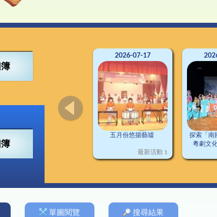
4得獎紀錄
董會
可寧情訊
視藝
興趣小組
2
南
交
3得獎紀錄
構
資訊科技
2
2得獎紀錄
料
普通話
2
1得獎紀錄
施
圖書
德育及公民教育