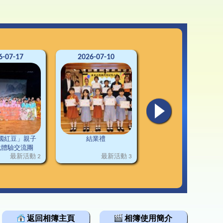
3-24升中資訊
韓科技文化遊學團
通連接
2-23升中資訊
1-22升中資訊