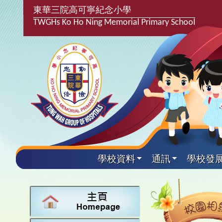
東華三院高可寧紀念小學
TWGHs Ko Ho Ning Memorial Primary School
學校資料
通訊
學校發
興趣及
學校發
學生得
學校附
學生
關於
學校
主要
校園
學生支
最新消
計劃,報
中文
課後興
25-2
校園相
家長教
學校資
言語能
英文
校隊活
24-2
校園電
校友會
校長的