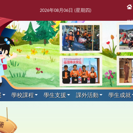
2026
年
08
月
06
日 (星期
四
)
搜
展
學校課程
學生支援
課外活動
學生成就
課後活動
展文件
獎紀錄
屬團體
支援組
我們
通訊
科目
剪影
專家入課及興趣小組
教師發展及培訓
本學年校曆表
出版刊物
其他科目
訓育組
境
援組
息
告及指引
趣班
6得獎紀錄
簿
師會
料
校訊
校曆表
培訓行事曆
音樂
訓育組
專家入課
東
2
課
學
新
力提升技巧
動
5得獎紀錄
台
話
童訊
體育
小三四專家入課
友
2
黃