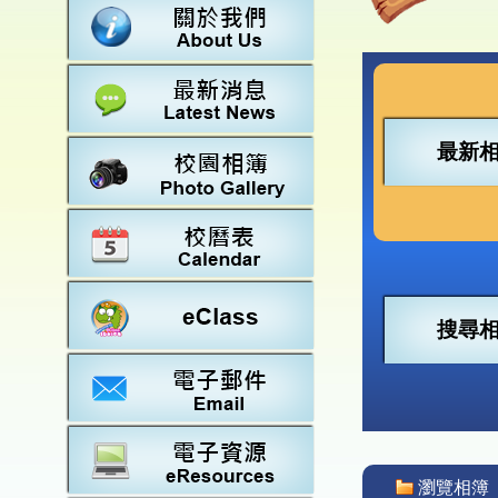
數學
23-2
法團校
常識
22-2
行政架
21-2
教師資
20-2
學校設