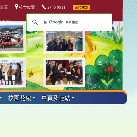
主頁
校舍位置
2745 0511
選擇主題
尋本網站：
校園花絮
專頁及連結
外遊學活動
其他資料
升中資訊
課程發展
電子資源
小六教育營
華校歌
5-26升中資訊
程發展委員會
校電子資源
加坡科技遊學團
25-26 年度
校連結
4-25升中資訊
埔軍事訓練營