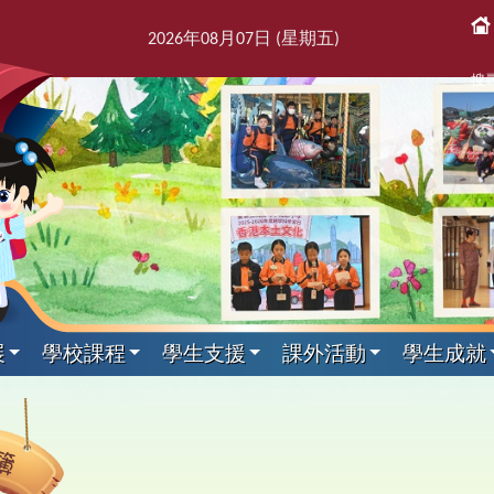
2026
年
08
月
07
日 (星期
五
)
搜
展
學校課程
學生支援
課外活動
學生成就
課後活動
展文件
獎紀錄
屬團體
支援組
我們
通訊
科目
剪影
專家入課及興趣小組
教師發展及培訓
本學年校曆表
出版刊物
其他科目
訓育組
境
援組
息
告及指引
趣班
6得獎紀錄
簿
師會
料
校訊
校曆表
培訓行事曆
音樂
訓育組
專家入課
東
2
課
學
新
力提升技巧
動
5得獎紀錄
台
話
童訊
體育
小三四專家入課
友
2
黃