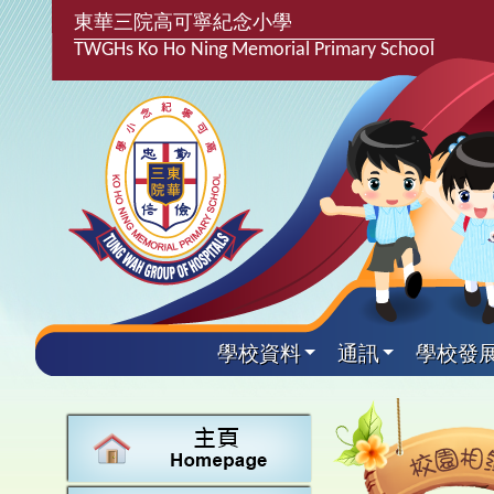
東華三院高可寧紀念小學
TWGHs Ko Ho Ning Memorial Primary School
學校資料
通訊
學校發
興趣及
學校發
學生得
學校附
學生
關於
學校
主要
校園
學生支
最新消
計劃,報
中文
課後興
25-2
校園相
家長教
學校資
言語能
英文
校隊活
24-2
校園電
校友會
校長的