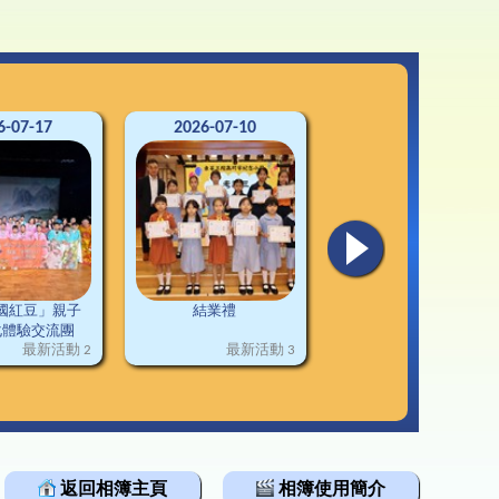
3-24升中資訊
韓科技文化遊學團
通連接
2-23升中資訊
1-22升中資訊