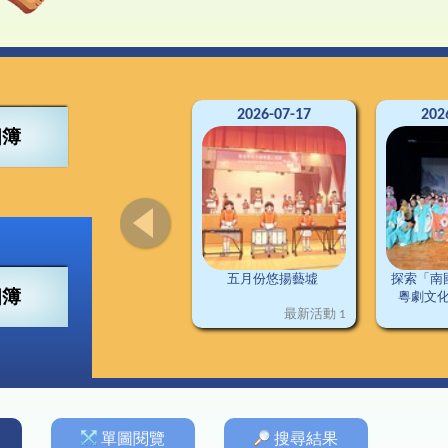
4得獎紀錄
董會
可寧情訊
視藝
興趣小組
2
南
交
3得獎紀錄
構
資訊科技
2
2得獎紀錄
料
普通話
2
1得獎紀錄
施
圖書
德育及公民教育