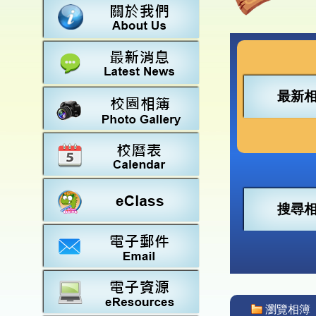
數學
23-2
法團校
常識
22-2
行政架
21-2
教師資
20-2
學校設