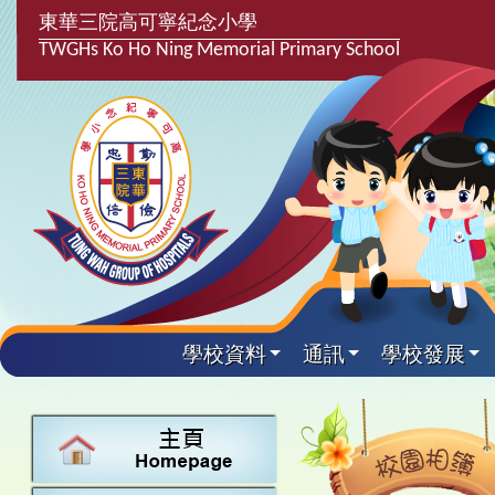
東華三院高可寧紀念小學
TWGHs Ko Ho Ning Memorial Primary School
學校資料
通訊
學校發展
興趣及課
學校發
學生得
學校附
學生
關於
學校
主要
校園
課後興趣班
學生支援組
最新消息
計劃,報告及
中文
25-26得獎
校園相簿
家長教師會
學校資料
校隊活動
言語能力提
英文
24-25得獎
校園電台
校友會
校長的話