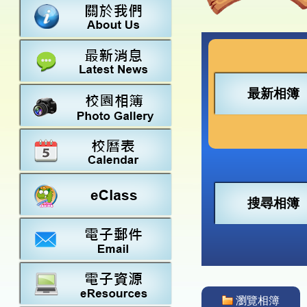
數學
23-24得獎
法團校董會
常識
22-23得獎
行政架構
21-22得獎
教師資料
20-21得獎
學校設施