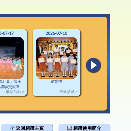
3-24升中資訊
韓科技文化遊學團
通連接
2-23升中資訊
1-22升中資訊