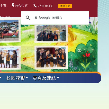
主頁
校舍位置
2745 0511
選擇主題
尋本網站：
校園花絮
專頁及連結
外遊學活動
其他資料
升中資訊
課程發展
電子資源
小六教育營
華校歌
5-26升中資訊
程發展委員會
校電子資源
加坡科技遊學團
25-26 年度
校連結
4-25升中資訊
埔軍事訓練營