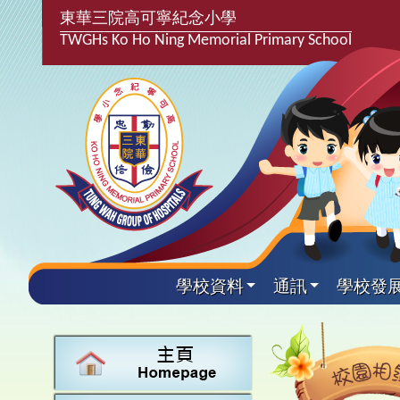
東華三院高可寧紀念小學
TWGHs Ko Ho Ning Memorial Primary School
學校資料
通訊
學校發
興趣及
學校發
學生得
學校附
學生
關於
學校
主要
校園
學生支
最新消
計劃,報
中文
課後興
25-2
校園相
家長教
學校資
言語能
英文
校隊活
24-2
校園電
校友會
校長的