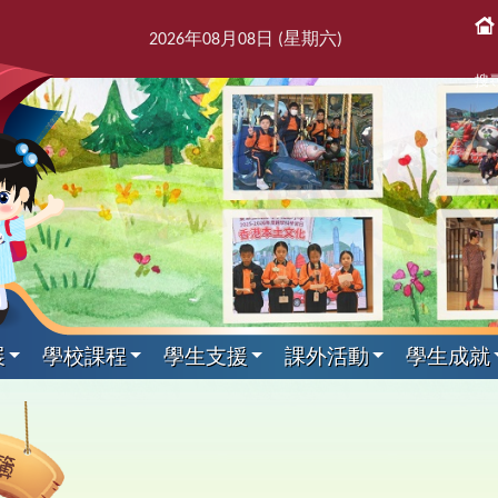
2026
年
08
月
08
日 (星期
六
)
搜
展
學校課程
學生支援
課外活動
學生成就
課後活動
展文件
獎紀錄
屬團體
支援組
我們
通訊
科目
剪影
專家入課及興趣小組
教師發展及培訓
本學年校曆表
出版刊物
其他科目
訓育組
境
援組
息
告及指引
趣班
6得獎紀錄
簿
師會
料
校訊
校曆表
培訓行事曆
音樂
訓育組
專家入課
東
2
課
學
新
力提升技巧
動
5得獎紀錄
台
話
童訊
體育
小三四專家入課
友
2
黃