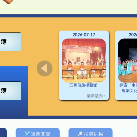
4得獎紀錄
董會
可寧情訊
視藝
興趣小組
2
南
交
3得獎紀錄
構
資訊科技
2
2得獎紀錄
料
普通話
2
1得獎紀錄
施
圖書
德育及公民教育