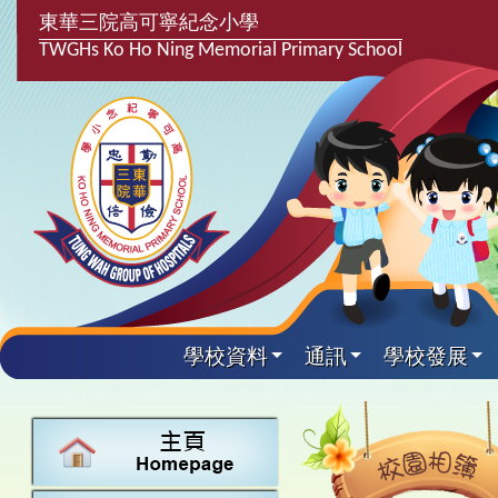
東華三院高可寧紀念小學
TWGHs Ko Ho Ning Memorial Primary School
學校資料
通訊
學校發展
興趣及課
學校發
學生得
學校附
學生
關於
學校
主要
校園
課後興趣班
學生支援組
最新消息
計劃,報告及
中文
25-26得獎
校園相簿
家長教師會
學校資料
校隊活動
言語能力提
英文
24-25得獎
校園電台
校友會
校長的話