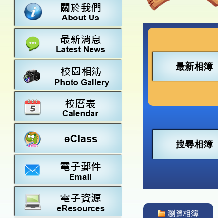
數學
23-24得獎
法團校董會
常識
22-23得獎
行政架構
21-22得獎
教師資料
20-21得獎
學校設施