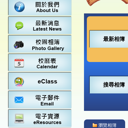
數學
23-24得獎
法團校董會
常識
22-23得獎
行政架構
21-22得獎
教師資料
20-21得獎
學校設施