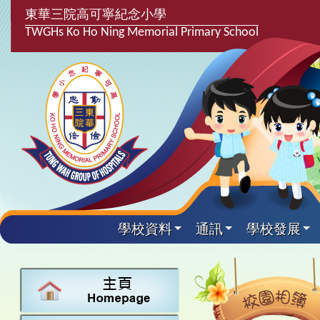
東華三院高可寧紀念小學
TWGHs Ko Ho Ning Memorial Primary School
學校資料
通訊
學校發展
興趣及課
學校發
學生得
學校附
學生
關於
學校
主要
校園
課後興趣班
學生支援組
最新消息
計劃,報告及
中文
25-26得獎
校園相簿
家長教師會
學校資料
校隊活動
言語能力提
英文
24-25得獎
校園電台
校友會
校長的話