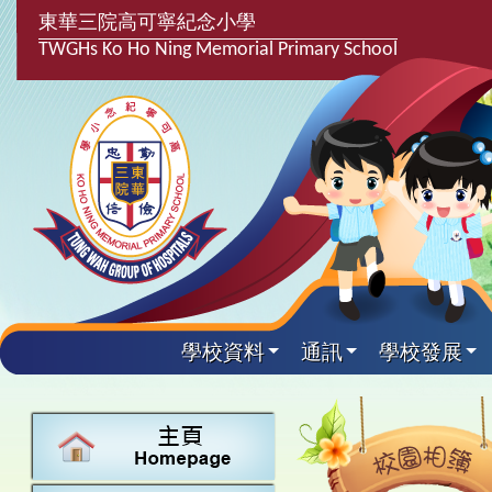
東華三院高可寧紀念小學
TWGHs Ko Ho Ning Memorial Primary School
學校資料
通訊
學校發展
興趣及課
學校發
學生得
學校附
學生
關於
學校
主要
校園
課後興趣班
學生支援組
最新消息
計劃,報告及
中文
25-26得獎
校園相簿
家長教師會
學校資料
校隊活動
言語能力提
英文
24-25得獎
校園電台
校友會
校長的話