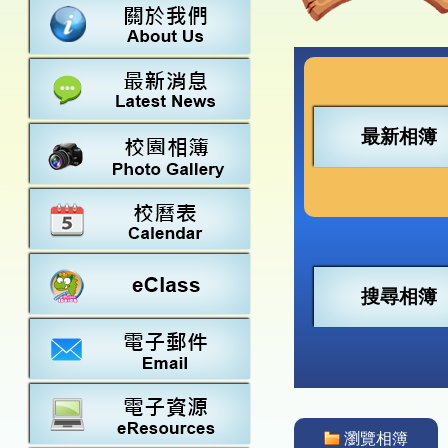
數學
23-24得獎
法團校董會
常識
22-23得獎
行政架構
21-22得獎
教師資料
20-21得獎
學校設施