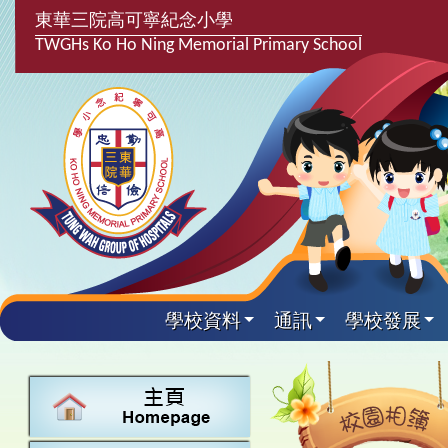
東華三院高可寧紀念小學
TWGHs Ko Ho Ning Memorial Primary School
學校資料
通訊
學校發展
興趣及課
學校發
學生得
學校附
學生
關於
學校
主要
校園
課後興趣班
學生支援組
最新消息
計劃,報告及
中文
25-26得獎
校園相簿
家長教師會
學校資料
校隊活動
言語能力提
英文
24-25得獎
校園電台
校友會
校長的話