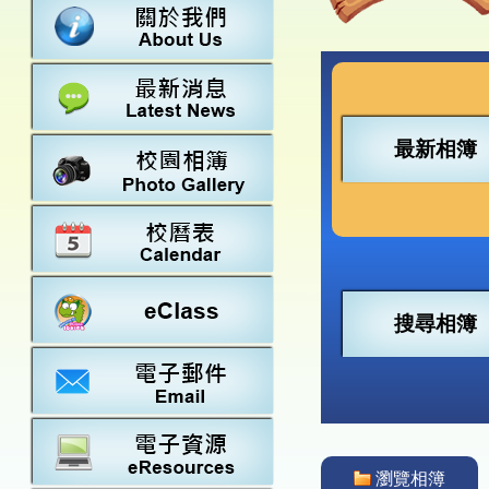
數學
23-24得獎
法團校董會
常識
22-23得獎
行政架構
21-22得獎
教師資料
20-21得獎
學校設施