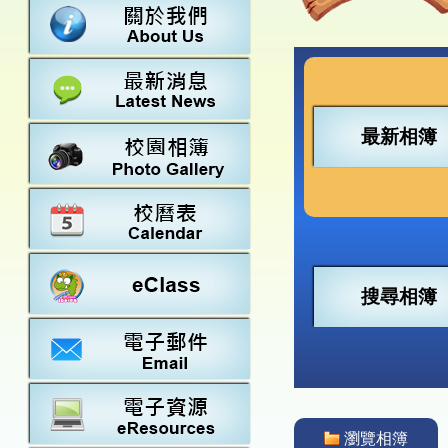
數學
23-24得獎
法團校董會
常識
22-23得獎
行政架構
21-22得獎
教師資料
20-21得獎
學校設施