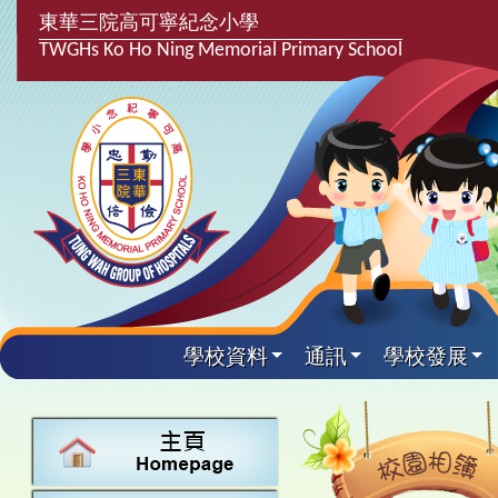
東華三院高可寧紀念小學
TWGHs Ko Ho Ning Memorial Primary School
學校資料
通訊
學校發展
興趣及課
學校發
學生得
學校附
學生
關於
學校
主要
校園
課後興趣班
學生支援組
最新消息
計劃,報告及
中文
25-26得獎
校園相簿
家長教師會
學校資料
校隊活動
言語能力提
英文
24-25得獎
校園電台
校友會
校長的話