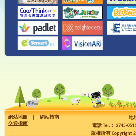
網站地圖
|
網站指南
地址
交通指南
電話 Tel.： 2745-05
版權所有 Copyright 2