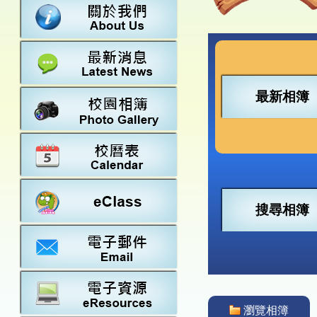
數學
23-24得獎
法團校董會
常識
22-23得獎
行政架構
21-22得獎
教師資料
20-21得獎
學校設施