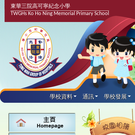
東華三院高可寧紀念小學
TWGHs Ko Ho Ning Memorial Primary School
學校資料
通訊
學校發展
興趣及課
學校發
學生得
學校附
學生
關於
學校
主要
校園
課後興趣班
學生支援組
最新消息
計劃,報告及
中文
25-26得獎
校園相簿
家長教師會
學校資料
校隊活動
言語能力提
英文
24-25得獎
校園電台
校友會
校長的話