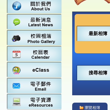
數學
23-24得獎
法團校董會
常識
22-23得獎
行政架構
21-22得獎
教師資料
20-21得獎
學校設施