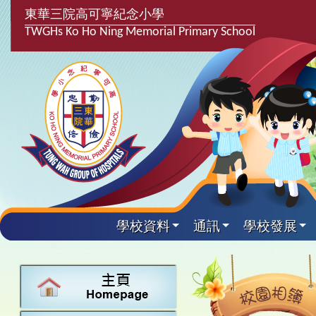
東華三院高可寧紀念小學
TWGHs Ko Ho Ning Memorial Primary School
學校資料
通訊
學校發展
興趣及課
學校發
學生得
學校附
學生
關於
學校
主要
校園
課後興趣班
學生支援組
最新消息
計劃,報告及
中文
25-26得獎
校園相簿
家長教師會
學校資料
校隊活動
言語能力提
英文
24-25得獎
校園電台
校友會
校長的話