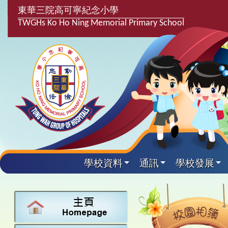
東華三院高可寧紀念小學
TWGHs Ko Ho Ning Memorial Primary School
學校資料
通訊
學校發展
興趣及課
學校發
學生得
學校附
學生
關於
學校
主要
校園
課後興趣班
學生支援組
最新消息
計劃,報告及
中文
25-26得獎
校園相簿
家長教師會
學校資料
校隊活動
言語能力提
英文
24-25得獎
校園電台
校友會
校長的話