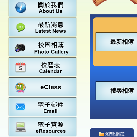
數學
23-24得獎
法團校董會
常識
22-23得獎
行政架構
21-22得獎
教師資料
20-21得獎
學校設施