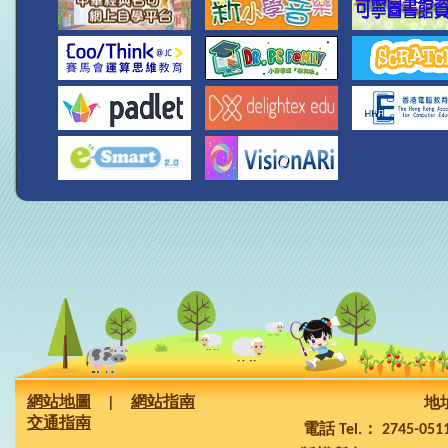
網站地圖
|
網站指南
地址
交通指南
電話 Tel.： 2745-05