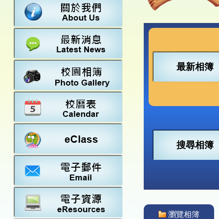
數學
23-24得獎
法團校董會
常識
22-23得獎
行政架構
21-22得獎
教師資料
20-21得獎
學校設施