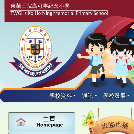
東華三院高可寧紀念小學
TWGHs Ko Ho Ning Memorial Primary School
學校資料
通訊
學校發展
興趣及課
學校發
學生得
學校附
學生
關於
學校
主要
校園
課後興趣班
學生支援組
最新消息
計劃,報告及
中文
25-26得獎
校園相簿
家長教師會
學校資料
校隊活動
言語能力提
英文
24-25得獎
校園電台
校友會
校長的話