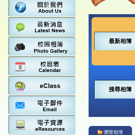
數學
23-24得獎
法團校董會
常識
22-23得獎
行政架構
21-22得獎
教師資料
20-21得獎
學校設施