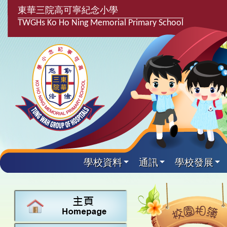
東華三院高可寧紀念小學
TWGHs Ko Ho Ning Memorial Primary School
學校資料
通訊
學校發展
興趣及課
學校發
學生得
學校附
學生
關於
學校
主要
校園
課後興趣班
學生支援組
最新消息
計劃,報告及
中文
25-26得獎
校園相簿
家長教師會
學校資料
校隊活動
言語能力提
英文
24-25得獎
校園電台
校友會
校長的話