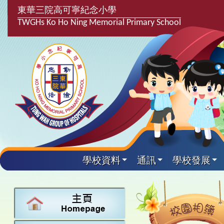
東華三院高可寧紀念小學
TWGHs Ko Ho Ning Memorial Primary School
學校資料
通訊
學校發展
興趣及課
學校發
學生得
學校附
學生
關於
學校
主要
校園
課後興趣班
學生支援組
最新消息
計劃,報告及
中文
25-26得獎
校園相簿
家長教師會
學校資料
校隊活動
言語能力提
英文
24-25得獎
校園電台
校友會
校長的話