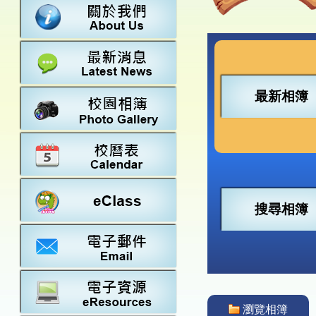
數學
23-24得獎
法團校董會
常識
22-23得獎
行政架構
21-22得獎
教師資料
20-21得獎
學校設施