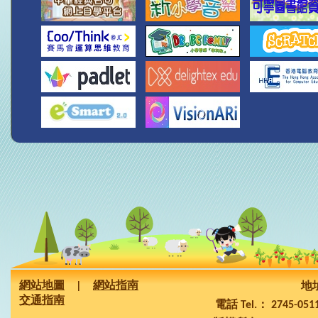
網站地圖
|
網站指南
地址
交通指南
電話 Tel.： 2745-05