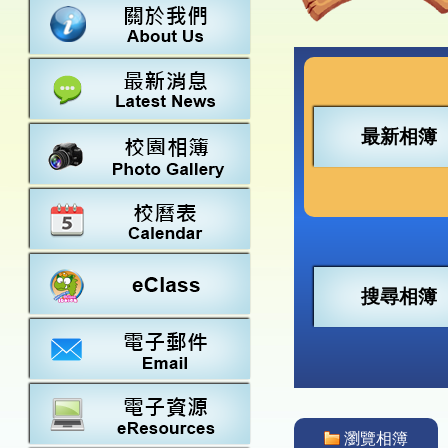
數學
23-24得獎
法團校董會
常識
22-23得獎
行政架構
21-22得獎
教師資料
20-21得獎
學校設施