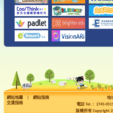
網站地圖
|
網站指南
地址
交通指南
電話 Tel.： 2745-05
版權所有 Copyright 2