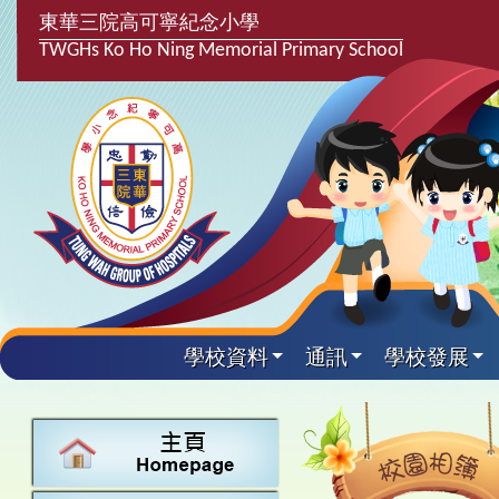
東華三院高可寧紀念小學
TWGHs Ko Ho Ning Memorial Primary School
學校資料
通訊
學校發展
興趣及課
學校發
學生得
學校附
學生
關於
學校
主要
校園
課後興趣班
學生支援組
最新消息
計劃,報告及
中文
25-26得獎
校園相簿
家長教師會
學校資料
校隊活動
言語能力提
英文
24-25得獎
校園電台
校友會
校長的話