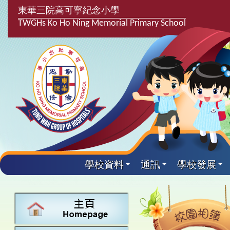
東華三院高可寧紀念小學
TWGHs Ko Ho Ning Memorial Primary School
學校資料
通訊
學校發展
興趣及課
學校發
學生得
學校附
學生
關於
學校
主要
校園
課後興趣班
學生支援組
最新消息
計劃,報告及
中文
25-26得獎
校園相簿
家長教師會
學校資料
校隊活動
言語能力提
英文
24-25得獎
校園電台
校友會
校長的話