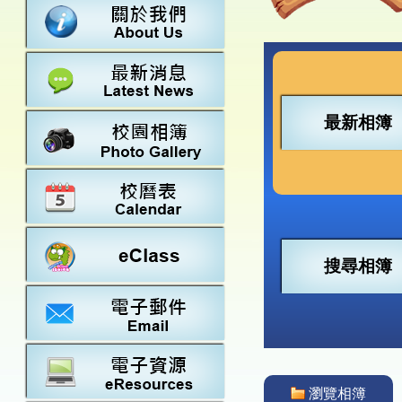
數學
23-24得獎
法團校董會
常識
22-23得獎
行政架構
21-22得獎
教師資料
20-21得獎
學校設施