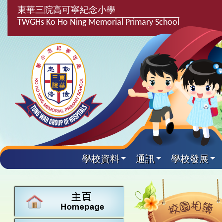
東華三院高可寧紀念小學
TWGHs Ko Ho Ning Memorial Primary School
學校資料
通訊
學校發展
興趣及課
學校發
學生得
學校附
學生
關於
學校
主要
校園
課後興趣班
學生支援組
最新消息
計劃,報告及
中文
25-26得獎
校園相簿
家長教師會
學校資料
校隊活動
言語能力提
英文
24-25得獎
校園電台
校友會
校長的話