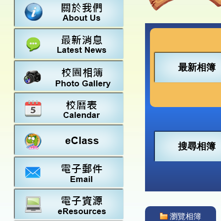
數學
23-24得獎
法團校董會
常識
22-23得獎
行政架構
21-22得獎
教師資料
20-21得獎
學校設施