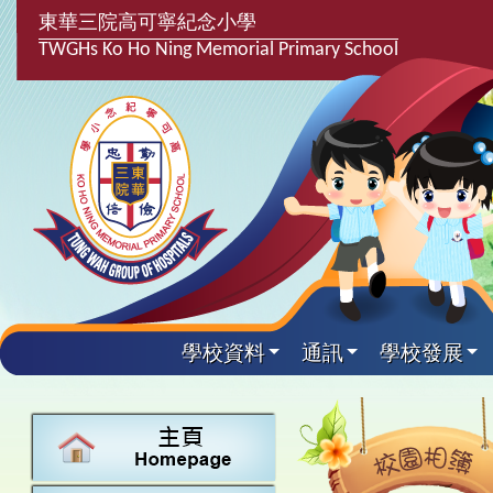
東華三院高可寧紀念小學
TWGHs Ko Ho Ning Memorial Primary School
學校資料
通訊
學校發展
興趣及課
學校發
學生得
學校附
學生
關於
學校
主要
校園
課後興趣班
學生支援組
最新消息
計劃,報告及
中文
25-26得獎
校園相簿
家長教師會
學校資料
校隊活動
言語能力提
英文
24-25得獎
校園電台
校友會
校長的話