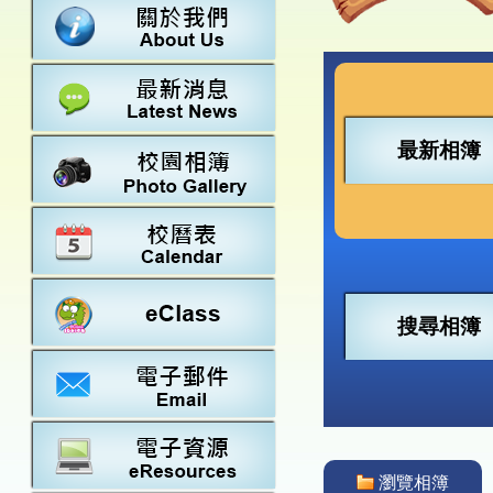
數學
23-24得獎
法團校董會
常識
22-23得獎
行政架構
21-22得獎
教師資料
20-21得獎
學校設施