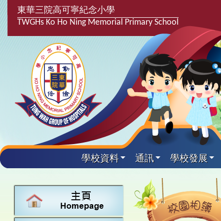
東華三院高可寧紀念小學
TWGHs Ko Ho Ning Memorial Primary School
學校資料
通訊
學校發展
興趣及課
學校發
學生得
學校附
學生
關於
學校
主要
校園
課後興趣班
學生支援組
最新消息
計劃,報告及
中文
25-26得獎
校園相簿
家長教師會
學校資料
校隊活動
言語能力提
英文
24-25得獎
校園電台
校友會
校長的話