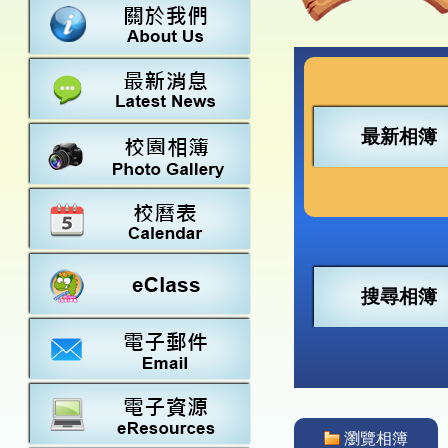
數學
23-24得獎
法團校董會
常識
22-23得獎
行政架構
21-22得獎
教師資料
20-21得獎
學校設施