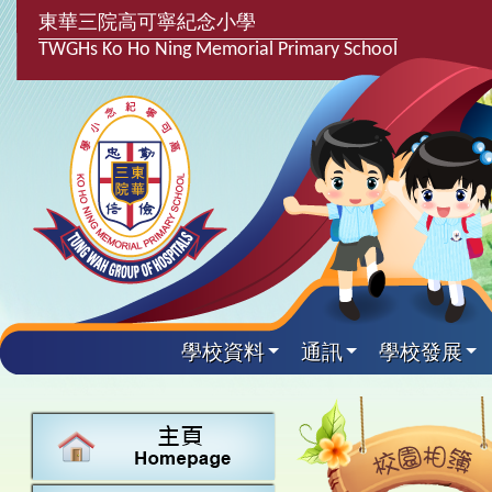
東華三院高可寧紀念小學
TWGHs Ko Ho Ning Memorial Primary School
學校資料
通訊
學校發展
興趣及課
學校發
學生得
學校附
學生
關於
學校
主要
校園
課後興趣班
學生支援組
最新消息
計劃,報告及
中文
25-26得獎
校園相簿
家長教師會
學校資料
校隊活動
言語能力提
英文
24-25得獎
校園電台
校友會
校長的話