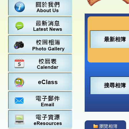
數學
23-24得獎
法團校董會
常識
22-23得獎
行政架構
21-22得獎
教師資料
20-21得獎
學校設施