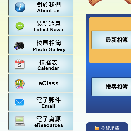
數學
23-24得獎
法團校董會
常識
22-23得獎
行政架構
21-22得獎
教師資料
20-21得獎
學校設施