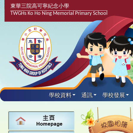
東華三院高可寧紀念小學
TWGHs Ko Ho Ning Memorial Primary School
學校資料
通訊
學校發展
興趣及課
學校發
學生得
學校附
學生
關於
學校
主要
校園
課後興趣班
學生支援組
最新消息
計劃,報告及
中文
25-26得獎
校園相簿
家長教師會
學校資料
校隊活動
言語能力提
英文
24-25得獎
校園電台
校友會
校長的話