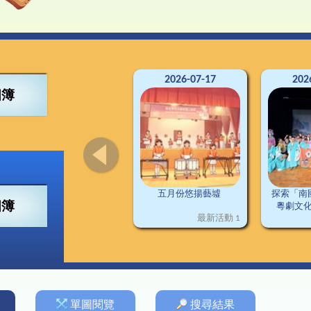
4得獎紀錄
董會
可寧情訊
視藝
興趣小組
2
南
交
3得獎紀錄
構
資訊科技
2
2得獎紀錄
料
普通話
2
1得獎紀錄
施
圖書
德育及公民教育