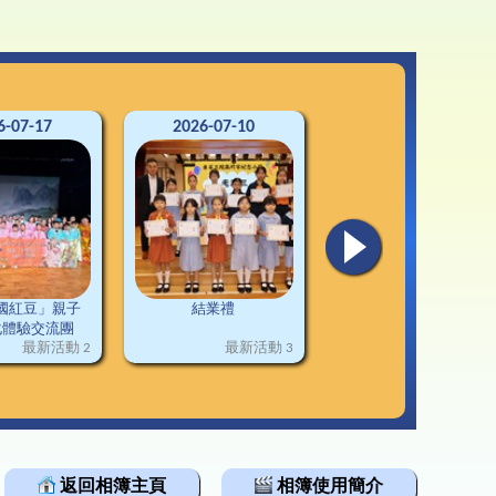
3-24升中資訊
韓科技文化遊學團
通連接
2-23升中資訊
1-22升中資訊