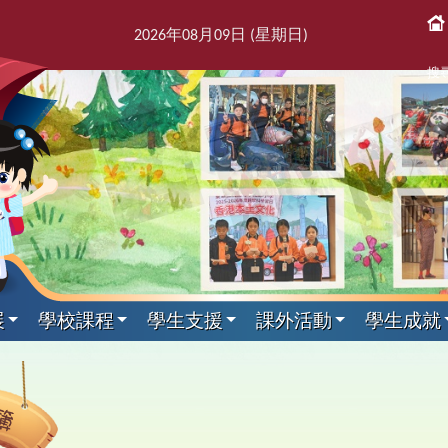
2026
年
08
月
09
日 (星期
日
)
搜
展
學校課程
學生支援
課外活動
學生成就
課後活動
展文件
獎紀錄
屬團體
支援組
我們
通訊
科目
剪影
專家入課及興趣小組
教師發展及培訓
本學年校曆表
出版刊物
其他科目
訓育組
境
援組
息
告及指引
趣班
6得獎紀錄
簿
師會
料
校訊
校曆表
培訓行事曆
音樂
訓育組
專家入課
東
2
課
學
新
力提升技巧
動
5得獎紀錄
台
話
童訊
體育
小三四專家入課
友
2
黃