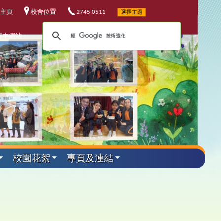
主頁
校舍位置
2745 0511
選擇主題
尋本網站：
校園花絮
專頁及連結
外遊學活動
其他資料
升中資訊
課程發展
電子資源
小六教育營
華校歌
5-26升中資訊
程發展委員會
校電子資源
加坡科技遊學團
25-26 年度
校連結
4-25升中資訊
埔軍事訓練營