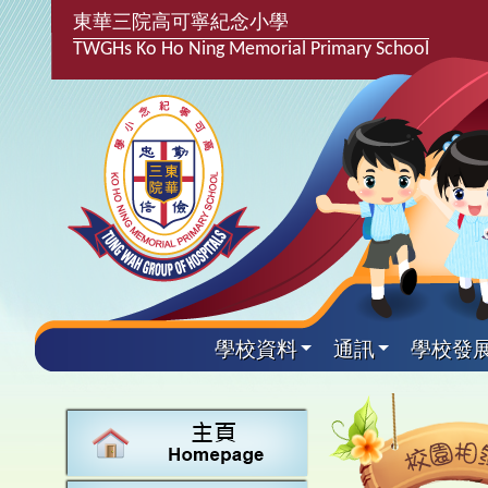
東華三院高可寧紀念小學
TWGHs Ko Ho Ning Memorial Primary School
學校資料
通訊
學校發
興趣及
學校發
學生得
學校附
學生
關於
學校
主要
校園
學生支
最新消
計劃,報
中文
課後興
25-2
校園相
家長教
學校資
言語能
英文
校隊活
24-2
校園電
校友會
校長的