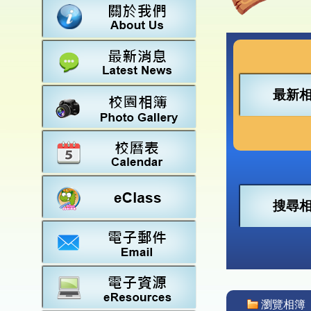
數學
23-2
法團校
常識
22-2
行政架
21-2
教師資
20-2
學校設