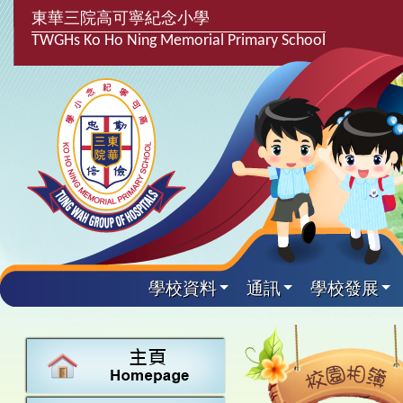
東華三院高可寧紀念小學
TWGHs Ko Ho Ning Memorial Primary School
學校資料
通訊
學校發展
興趣及課
學校發
學生得
學校附
學生
關於
學校
主要
校園
課後興趣班
學生支援組
最新消息
計劃,報告及
中文
25-26得獎
校園相簿
家長教師會
學校資料
校隊活動
言語能力提
英文
24-25得獎
校園電台
校友會
校長的話