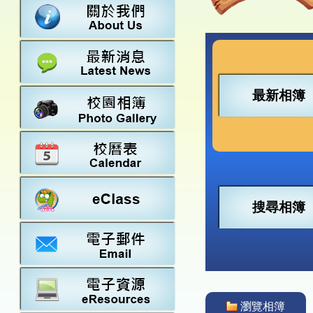
數學
23-24得獎
法團校董會
常識
22-23得獎
行政架構
21-22得獎
教師資料
20-21得獎
學校設施