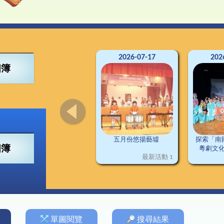
4得獎紀錄
董會
可寧情訊
視藝
興趣小組
2
南
交
3得獎紀錄
構
資訊科技
2
2得獎紀錄
料
普通話
2
1得獎紀錄
施
圖書
德育及公民教育