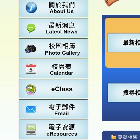
數學
23-2
法團校
常識
22-2
行政架
21-2
教師資
20-2
學校設