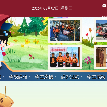
2026
年
08
月
07
日 (星期
五
)
搜
展
學校課程
學生支援
課外活動
學生成就
課後活動
展文件
獎紀錄
屬團體
支援組
我們
通訊
科目
剪影
專家入課及興趣小組
教師發展及培訓
本學年校曆表
出版刊物
其他科目
訓育組
境
援組
息
告及指引
趣班
6得獎紀錄
簿
師會
料
校訊
校曆表
培訓行事曆
音樂
訓育組
專家入課
東
2
課
學
新
力提升技巧
動
5得獎紀錄
台
話
童訊
體育
小三四專家入課
友
2
黃