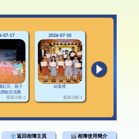
3-24升中資訊
韓科技文化遊學團
通連接
2-23升中資訊
1-22升中資訊