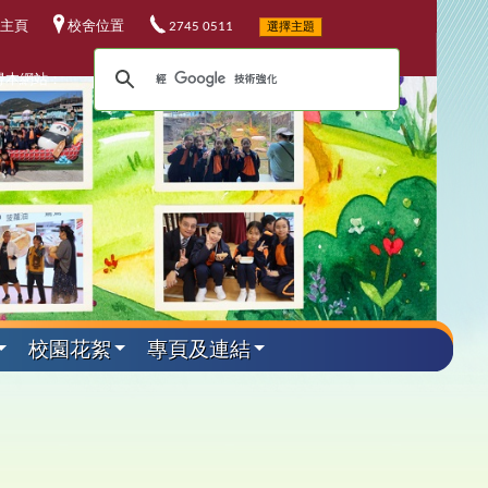
主頁
校舍位置
2745 0511
選擇主題
尋本網站：
校園花絮
專頁及連結
外遊學活動
其他資料
升中資訊
課程發展
電子資源
小六教育營
華校歌
5-26升中資訊
程發展委員會
校電子資源
加坡科技遊學團
25-26 年度
校連結
4-25升中資訊
埔軍事訓練營