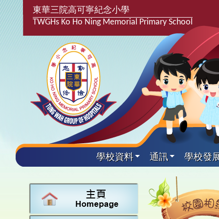
東華三院高可寧紀念小學
TWGHs Ko Ho Ning Memorial Primary School
學校資料
通訊
學校發
興趣及
學校發
學生得
學校附
學生
關於
學校
主要
校園
學生支
最新消
計劃,報
中文
課後興
25-2
校園相
家長教
學校資
言語能
英文
校隊活
24-2
校園電
校友會
校長的