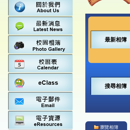
數學
23-24得獎
法團校董會
常識
22-23得獎
行政架構
21-22得獎
教師資料
20-21得獎
學校設施