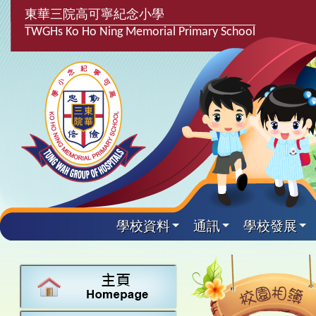
東華三院高可寧紀念小學
TWGHs Ko Ho Ning Memorial Primary School
學校資料
通訊
學校發展
興趣及課
學校發
學生得
學校附
學生
關於
學校
主要
校園
課後興趣班
學生支援組
最新消息
計劃,報告及
中文
25-26得獎
校園相簿
家長教師會
學校資料
校隊活動
言語能力提
英文
24-25得獎
校園電台
校友會
校長的話